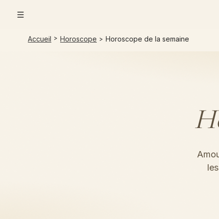
Aller au contenu principal
>
Accueil
Horoscope
Horoscope de la semaine
>
Ho
Amour
le