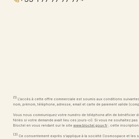
(1)
L'accès à cette offre commerciale est soumis aux conditions suivantes 
nom, prénom, téléphone, adresse, email et carte de paiement valide (compt
Vous nous communiquez votre numéro de téléphone afin de bénéficier de ce
fériés si votre demande avait lieu ces jours-ci). Si vous ne souhaitez p
Bloctel en vous rendant sur le site
www.bloctel.gouv.fr
; cette inscriptio
(3)
Ce consentement exprès s'applique à la société Cosmospace et les so