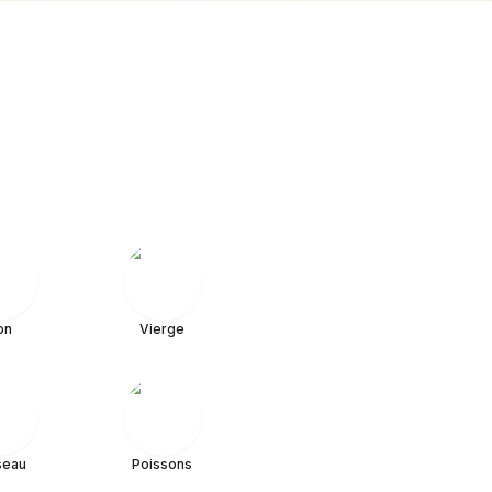
on
Vierge
seau
Poissons