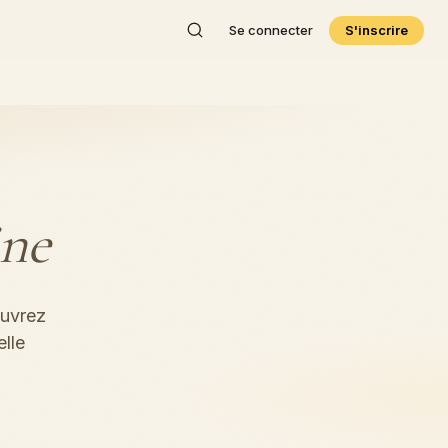
Se connecter
S'inscrire
ine
ouvrez
lle