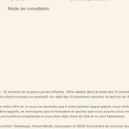
Mode de consultation
: 10 minutes de voyance privée offertes. Offre valable dans la limite des 10 prem
e client nouveau ou existant). Au-delà des 10 premières minutes, le tarif est de
tte offre et, si vous ne répondez pas à notre premier rappel gratuit, nous tent
as être rappelé, ne renseignez pas le formulaire et sachez que vous pouvez vous i
n est toutefois inopérante si vous êtes déjà client du Site et ou des Partenaires.
ciétés Telemaque, Pluton Media, Cassiopée et SBSR OnLine afin de recevoir leur