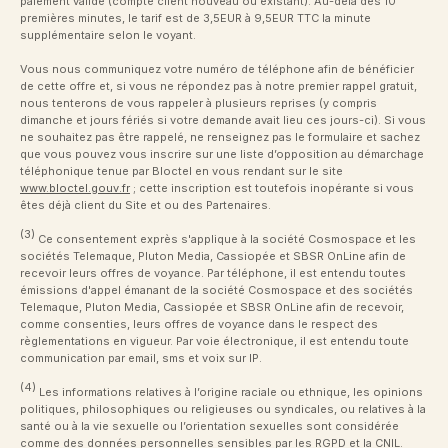
paiement valide (compte client nouveau ou existant). Au-delà des 10
premières minutes, le tarif est de 3,5EUR à 9,5EUR TTC la minute
supplémentaire selon le voyant.
Vous nous communiquez votre numéro de téléphone afin de bénéficier
de cette offre et, si vous ne répondez pas à notre premier rappel gratuit,
nous tenterons de vous rappeler à plusieurs reprises (y compris
dimanche et jours fériés si votre demande avait lieu ces jours-ci). Si vous
ne souhaitez pas être rappelé, ne renseignez pas le formulaire et sachez
que vous pouvez vous inscrire sur une liste d’opposition au démarchage
téléphonique tenue par Bloctel en vous rendant sur le site
www.bloctel.gouv.fr
; cette inscription est toutefois inopérante si vous
êtes déjà client du Site et ou des Partenaires.
(3)
Ce consentement exprès s'applique à la société Cosmospace et les
sociétés Telemaque, Pluton Media, Cassiopée et SBSR OnLine afin de
recevoir leurs offres de voyance. Par téléphone, il est entendu toutes
émissions d'appel émanant de la société Cosmospace et des sociétés
Telemaque, Pluton Media, Cassiopée et SBSR OnLine afin de recevoir,
comme consenties, leurs offres de voyance dans le respect des
règlementations en vigueur. Par voie électronique, il est entendu toute
communication par email, sms et voix sur IP.
(4)
Les informations relatives à l’origine raciale ou ethnique, les opinions
politiques, philosophiques ou religieuses ou syndicales, ou relatives à la
santé ou à la vie sexuelle ou l’orientation sexuelles sont considérée
comme des données personnelles sensibles par les RGPD et la CNIL.