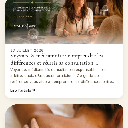
27 JUILLET 2026
Voyance & médiumnité : comprendre les
différences et réussir sa consultation |
Cosmospace
Voyance, médiumnité, consultation responsable, libre
arbitre, choix d&rsquo;un praticien… Ce guide de
référence vous aide à comprendre les différences entre
ces pratiques et à aborder une consultation avec des
Lire l'article
attentes réalistes et éclairées.